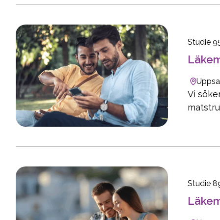
Studie 95
Läkeme
Uppsa
Vi söke
matstru
Studie 8
Läkeme