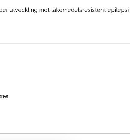
under utveckling mot läkemedelsresistent epilepsi
oner