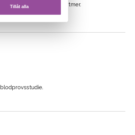
n studie om sömn & dygnsrytmer.
Tillåt alla
t blodprovsstudie.