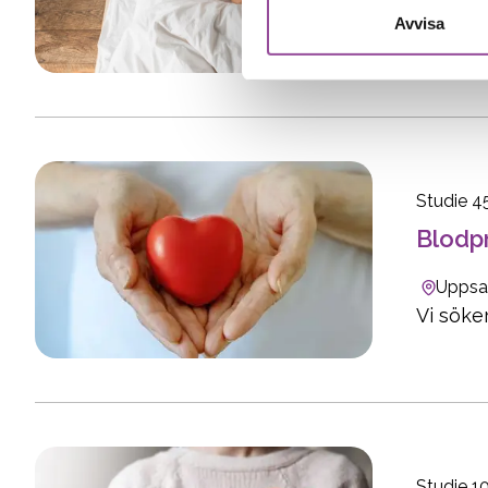
Uppsala
Avvisa
Studie 4
​Blodp
Uppsa
Vi söke
Studie 1