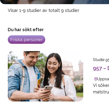
Visar 1-9 studier av totalt 9 studier
Du har sökt efter
Friska personer
Studie 95
957 – 
Uppsa
Vi söke
matstru