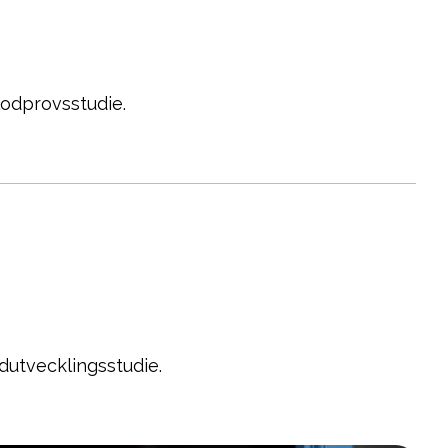
lodprovsstudie.
odutvecklingsstudie.