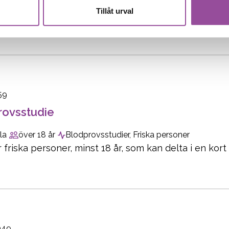
 Universitet söker personer i åldern 18–32 år för e
Tillåt urval
59
rovsstudie
la
över 18 år
Blodprovsstudier, Friska personer
r friska personer, minst 18 år, som kan delta i en kor
049