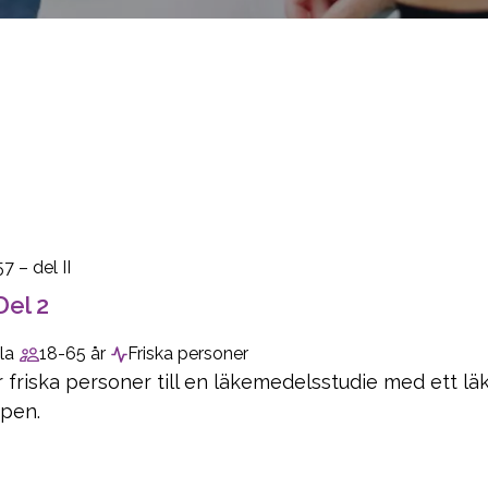
7 – del II
Del 2
la
18-65 år
Friska personer
r friska personer till en läkemedelsstudie med ett 
pen.