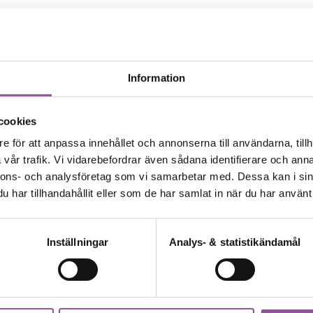
016
utvecklingsstudie i Stockholm
Information
holm
18-64 år
Blodprovsstudier, Friska personer
r friska personer till en metodutvecklingsstudie.
cookies
e för att anpassa innehållet och annonserna till användarna, tillh
vår trafik. Vi vidarebefordrar även sådana identifierare och anna
nnons- och analysföretag som vi samarbetar med. Dessa kan i sin
har tillhandahållit eller som de har samlat in när du har använt 
Inställningar
Analys- & statistikändamål
gspersoner sökes till ny sömnstudie
ingspersoner sökes till ny sömnstudie
la
18-32 år
Friska personer