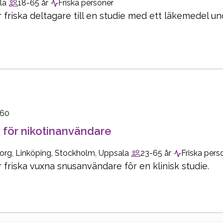
la
18-65 år
Friska personer
r friska deltagare till en studie med ett läkemedel 
160
 för nikotinanvändare
rg, Linköping, Stockholm, Uppsala
23-65 år
Friska pers
r friska vuxna snusanvändare för en klinisk studie.