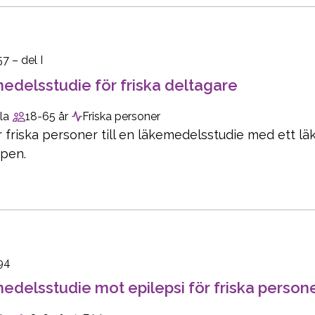
7 – del I
delsstudie för friska deltagare
la
18-65 år
Friska personer
r friska personer till en läkemedelsstudie med ett 
pen.
94
delsstudie mot epilepsi för friska person