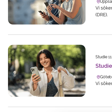
Uppsa
Vi söke
(DRE).
Studie 1
Studie
Götebo
Vi söke