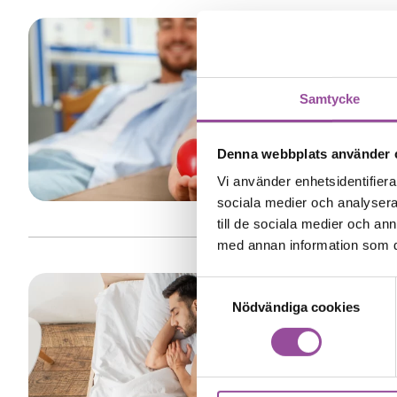
Studie 1
Metod
Samtycke
Stock
Vi söke
Denna webbplats använder 
Vi använder enhetsidentifierar
sociala medier och analysera 
till de sociala medier och a
med annan information som du 
Samtyckesval
Nödvändiga cookies
Forsknin
Forskn
Uppsa