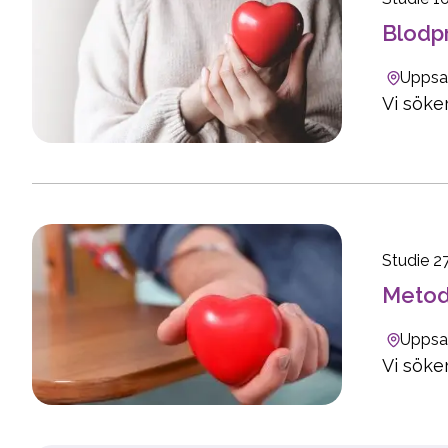
Blodp
Uppsa
Vi söke
Studie 2
Metod
Uppsa
Vi söke