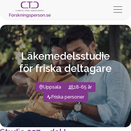
Läkemedelsstudie
för friska deltagare
Uppsala
18-65 år
Friska personer