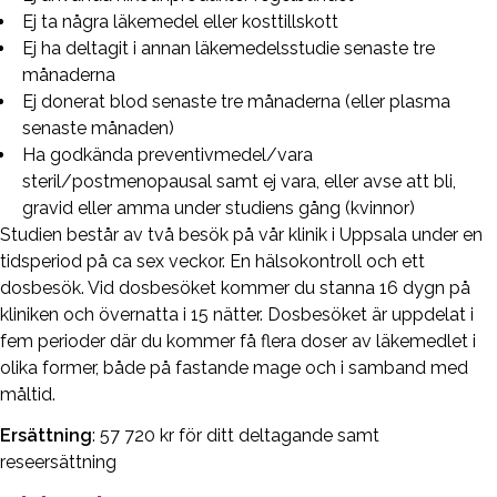
Ej ta några läkemedel eller kosttillskott
Ej ha deltagit i annan läkemedelsstudie senaste tre
månaderna
Ej donerat blod senaste tre månaderna (eller plasma
senaste månaden)
Ha godkända preventivmedel/vara
steril/postmenopausal samt ej vara, eller avse att bli,
gravid eller amma under studiens gång (kvinnor)
Studien består av två besök på vår klinik i Uppsala under en
tidsperiod på ca sex veckor. En hälsokontroll och ett
dosbesök. Vid dosbesöket kommer du stanna 16 dygn på
kliniken och övernatta i 15 nätter. Dosbesöket är uppdelat i
fem perioder där du kommer få flera doser av läkemedlet i
olika former, både på fastande mage och i samband med
måltid.
Ersättning
: 57 720 kr för ditt deltagande samt
reseersättning