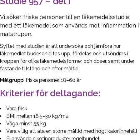
Studie 957 – del I
Vi söker friska personer till en läkemedelsstudie
med ett läkemedel som används mot inflammation i
matstrupen.
Syftet med studien är att undersöka och jämföra hur
läkemedlet budesonid tas upp, fördelas och utsöndras i
kroppen för olika läkemedelsformer och doser, samt under
fastande tillstånd och efter måltid.
Målgrupp
: friska personer, 18–60 år
Kriterier för deltagande:
Vara frisk
BMI mellan 18,5–30 kg/m2
Väga minst 55 kg
Vara villig att äta en större måltid med högt kaloriinnehåll
Ej använda nikotinprodukter regelbundet